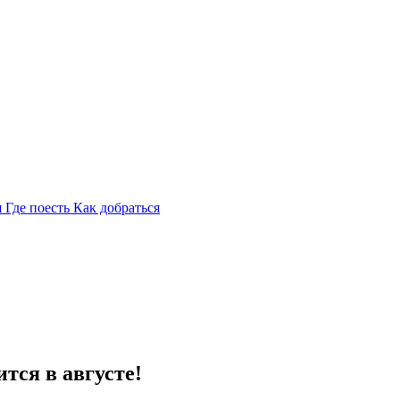
я
Где поесть
Как добраться
ся в августе!