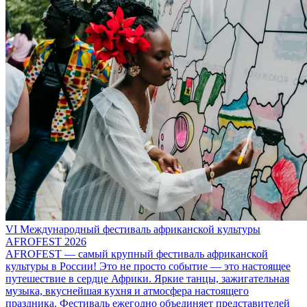
VI Международный фестиваль африканской культуры
AFROFEST 2026
AFROFEST — самый крупный фестиваль африканской
культуры в России! Это не просто событие — это настоящее
путешествие в сердце Африки. Яркие танцы, зажигательная
музыка, вкуснейшая кухня и атмосфера настоящего
праздника. Фестиваль ежегодно объединяет представителей