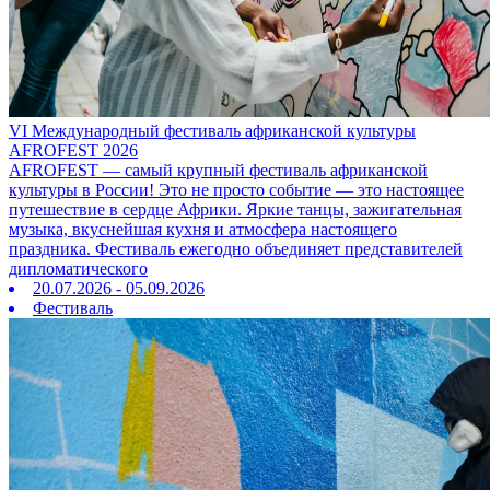
VI Международный фестиваль африканской культуры
AFROFEST 2026
AFROFEST — самый крупный фестиваль африканской
культуры в России! Это не просто событие — это настоящее
путешествие в сердце Африки. Яркие танцы, зажигательная
музыка, вкуснейшая кухня и атмосфера настоящего
праздника. Фестиваль ежегодно объединяет представителей
дипломатического
20.07.2026 - 05.09.2026
Фестиваль