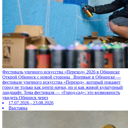
Фестиваль уличного искусства «Переход» 2026 в Обнинске
Открой Обнинск с новой стороны Впервые в Обнинске —
фестивале уличного искусства «Переход», который покажет
город не только как центр науки, но и как живой культурный
ландшафт. Тема фестиваля — «Город‑сад»: это возможность
увидеть Обнинск через
17.07.2026 - 23.08.2026
Выставка