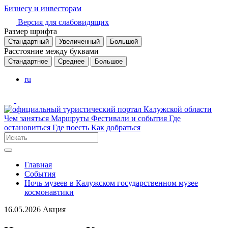
Бизнесу и инвесторам
Версия для слабовидящих
Размер шрифта
Стандартный
Увеличенный
Большой
Расстояние между буквами
Стандартное
Среднее
Большое
ru
Чем заняться
Маршруты
Фестивали и события
Где
остановиться
Где поесть
Как добраться
Главная
События
Ночь музеев в Калужском государственном музее
космонавтики
16.05.2026
Акция