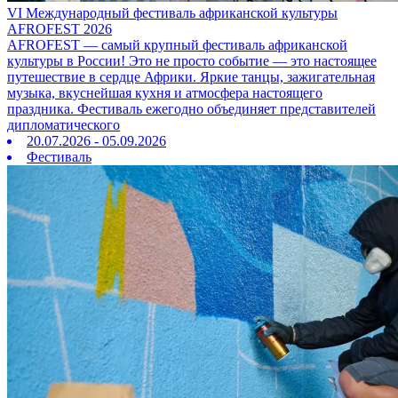
VI Международный фестиваль африканской культуры
AFROFEST 2026
AFROFEST — самый крупный фестиваль африканской
культуры в России! Это не просто событие — это настоящее
путешествие в сердце Африки. Яркие танцы, зажигательная
музыка, вкуснейшая кухня и атмосфера настоящего
праздника. Фестиваль ежегодно объединяет представителей
дипломатического
20.07.2026 - 05.09.2026
Фестиваль