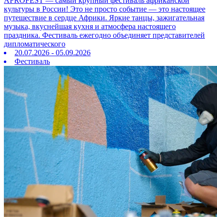
AFROFEST — самый крупный фестиваль африканской
культуры в России! Это не просто событие — это настоящее
путешествие в сердце Африки. Яркие танцы, зажигательная
музыка, вкуснейшая кухня и атмосфера настоящего
праздника. Фестиваль ежегодно объединяет представителей
дипломатического
20.07.2026 - 05.09.2026
Фестиваль