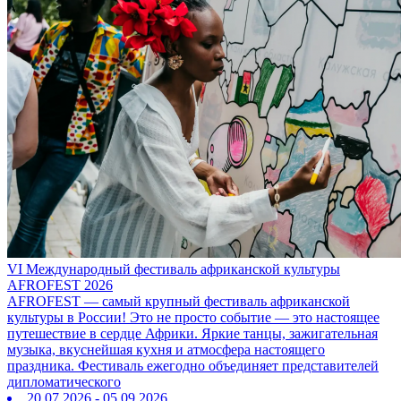
VI Международный фестиваль африканской культуры
AFROFEST 2026
AFROFEST — самый крупный фестиваль африканской
культуры в России! Это не просто событие — это настоящее
путешествие в сердце Африки. Яркие танцы, зажигательная
музыка, вкуснейшая кухня и атмосфера настоящего
праздника. Фестиваль ежегодно объединяет представителей
дипломатического
20.07.2026 - 05.09.2026