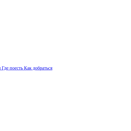
я
Где поесть
Как добраться