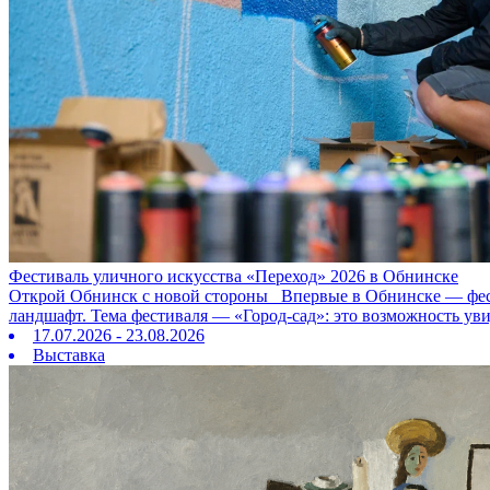
Фестиваль уличного искусства «Переход» 2026 в Обнинске
Открой Обнинск с новой стороны Впервые в Обнинске — фестив
ландшафт. Тема фестиваля — «Город‑сад»: это возможность ув
17.07.2026 - 23.08.2026
Выставка