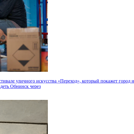
але уличного искусства «Переход», который покажет город не 
идеть Обнинск через