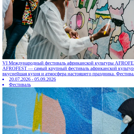
VI Международный фестиваль африканской культуры AFROFE
AFROFEST — самый крупный фестиваль африканской культуры в
вкуснейшая кухня и атмосфера настоящего праздника. Фестива
20.07.2026 - 05.09.2026
Фестиваль