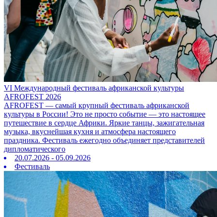
VI Международный фестиваль африканской культуры
AFROFEST 2026
AFROFEST — самый крупный фестиваль африканской
культуры в России! Это не просто событие — это настоящее
путешествие в сердце Африки. Яркие танцы, зажигательная
музыка, вкуснейшая кухня и атмосфера настоящего
праздника. Фестиваль ежегодно объединяет представителей
дипломатического
20.07.2026 - 05.09.2026
Фестиваль