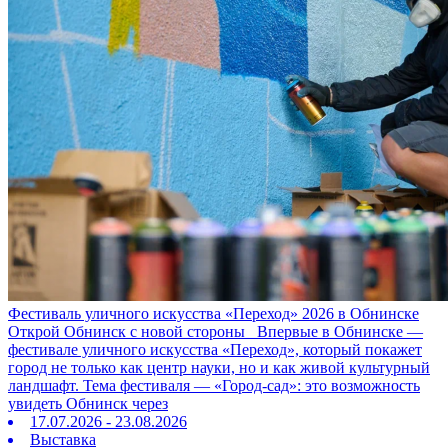
Фестиваль уличного искусства «Переход» 2026 в Обнинске
Открой Обнинск с новой стороны Впервые в Обнинске —
фестивале уличного искусства «Переход», который покажет
город не только как центр науки, но и как живой культурный
ландшафт. Тема фестиваля — «Город‑сад»: это возможность
увидеть Обнинск через
17.07.2026 - 23.08.2026
Выставка