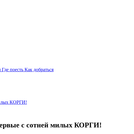
я
Где поесть
Как добраться
милых КОРГИ!
первые с сотней милых КОРГИ!