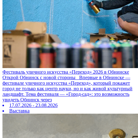
Фестиваль уличного искусства «Переход» 2026 в Обнинске
Открой Обнинск с новой стороны Впервые в Обнинске —
фестивале уличного искусства «Переход», который покажет
город не только как центр науки, но и как живой культурный
ландшафт. Тема фестиваля — «Город‑сад»: это возможность
увидеть Обнинск через
17.07.2026 - 23.08.2026
Выставка