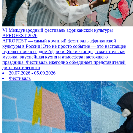
VI Международный фестиваль африканской культуры
AFROFEST 2026
AFROFEST — самый крупный фестиваль африканской
культуры в России! Это не просто событие — это настоящее
путешествие в сердце Африки. Яркие танцы, зажигательная
музыка, вкуснейшая кухня и атмосфера настоящего
праздника. Фестиваль ежегодно объединяет представителей
дипломатического
20.07.2026 - 05.09.2026
Фестиваль