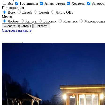
Все
Гостиницы
Апарт-отели
Хостелы
Загород
Подходит для
Всех
Детей
Семей
Лиц с ОВЗ
Место
Любое
Калуга
Боровск
Козельск
Малояросла
Сбросить фильтры
Показать
Смотреть на карте
Фильтры