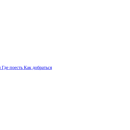
я
Где поесть
Как добраться