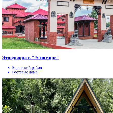
Этнодворы в "Этномире"
Боровский район
Гостевые дома