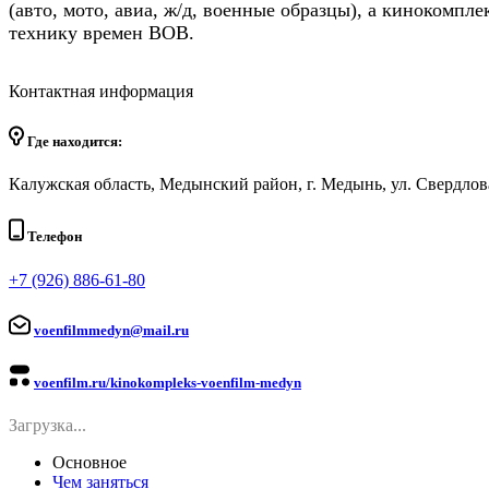
(авто, мото, авиа, ж/д, военные образцы), а киноком
технику времен ВОВ.
Контактная информация
Где находится:
Калужская область, Медынский район, г. Медынь, ул. Свердлова
Телефон
+7 (926) 886-61-80
voenfilmmedyn@mail.ru
voenfilm.ru/kinokompleks-voenfilm-medyn
Загрузка...
Основное
Чем заняться