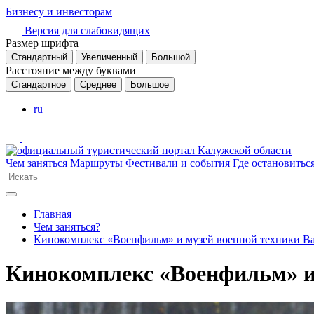
Бизнесу и инвесторам
Версия для слабовидящих
Размер шрифта
Стандартный
Увеличенный
Большой
Расстояние между буквами
Стандартное
Среднее
Большое
ru
Чем заняться
Маршруты
Фестивали и события
Где остановитьс
Главная
Чем заняться?
Кинокомплекс «Военфильм» и музей военной техники В
Кинокомплекс «Военфильм» и