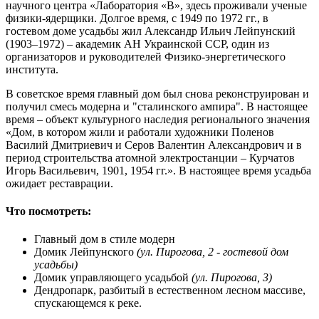
научного центра «Лаборатория «В», здесь проживали ученые
физики-ядерщики. Долгое время, с 1949 по 1972 гг., в
гостевом доме усадьбы жил Александр Ильич Лейпунский
(1903–1972) – академик АН Украинской ССР, один из
организаторов и руководителей Физико-энергетического
института.
В советское время главный дом был снова реконструирован и
получил смесь модерна и "сталинского ампира". В настоящее
время – объект культурного наследия регионального значения
«Дом, в котором жили и работали художники Поленов
Василий Дмитриевич и Серов Валентин Александрович и в
период строительства атомной электростанции – Курчатов
Игорь Васильевич, 1901, 1954 гг.». В настоящее время усадьба
ожидает реставрации.
Что посмотреть:
Главный дом в стиле модерн
Домик Лейпунского
(ул. Пирогова, 2 - гостевой дом
усадьбы)
Домик управляющего усадьбой
(ул. Пирогова, 3)
Дендропарк, разбитый в естественном лесном массиве,
спускающемся к реке.