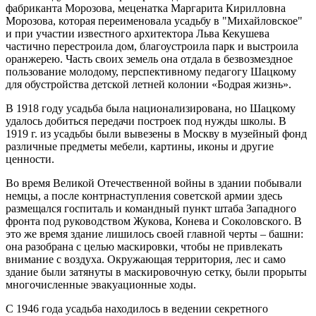
фабриканта Морозова, меценатка Маргарита Кирилловна
Морозова, которая переименовала усадьбу в "Михайловское"
и при участии известного архитектора Льва Кекушева
частично перестроила дом, благоустроила парк и выстроила
оранжерею. Часть своих земель она отдала в безвозмездное
пользование молодому, перспективному педагогу Шацкому
для обустройства детской летней колонии «Бодрая жизнь».
В 1918 году усадьба была национализирована, но Шацкому
удалось добиться передачи построек под нужды школы. В
1919 г. из усадьбы были вывезены в Москву в музейный фонд
различные предметы мебели, картины, иконы и другие
ценности.
Во время Великой Отечественной войны в здании побывали
немцы, а после контрнаступления советской армии здесь
размещался госпиталь и командный пункт штаба Западного
фронта под руководством Жукова, Конева и Соколовского. В
это же время здание лишилось своей главной черты – башни:
она разобрана с целью маскировки, чтобы не привлекать
внимание с воздуха. Окружающая территория, лес и само
здание были затянуты в маскировочную сетку, были прорыты
многочисленные эвакуационные ходы.
С 1946 года усадьба находилось в ведении секретного