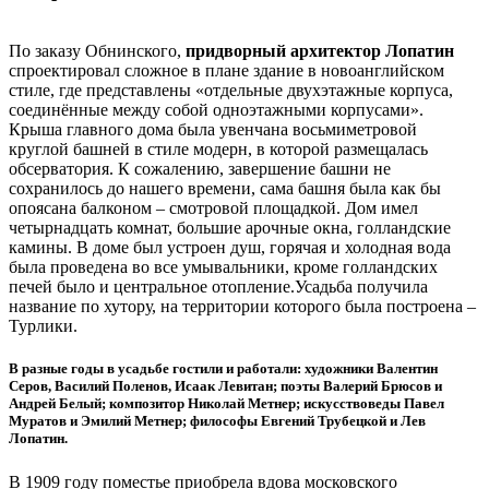
По заказу Обнинского,
придворный архитектор Лопатин
спроектировал сложное в плане здание в новоанглийском
стиле, где представлены «отдельные двухэтажные корпуса,
соединённые между собой одноэтажными корпусами».
Крыша главного дома была увенчана восьмиметровой
круглой башней в стиле модерн, в которой размещалась
обсерватория. К сожалению, завершение башни не
сохранилось до нашего времени, сама башня была как бы
опоясана балконом – смотровой площадкой. Дом имел
четырнадцать комнат, большие арочные окна, голландские
камины. В доме был устроен душ, горячая и холодная вода
была проведена во все умывальники, кроме голландских
печей было и центральное отопление.Усадьба получила
название по хутору, на территории которого была построена –
Турлики.
В разные годы в усадьбе гостили и работали: художники Валентин
Серов, Василий Поленов, Исаак Левитан; поэты Валерий Брюсов и
Андрей Белый; композитор Николай Метнер; искусствоведы Павел
Муратов и Эмилий Метнер; философы Евгений Трубецкой и Лев
Лопатин.
В 1909 году поместье приобрела вдова московского