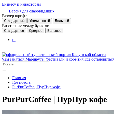
Бизнесу и инвесторам
Версия для слабовидящих
Размер шрифта
Стандартный
Увеличенный
Большой
Расстояние между буквами
Стандартное
Среднее
Большое
ru
Чем заняться
Маршруты
Фестивали и события
Где остановитьс
Главная
Где поесть
PurPurCoffee | ПурПур кофе
PurPurCoffee | ПурПур кофе