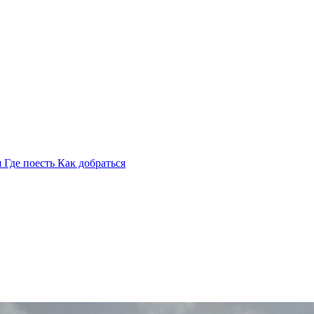
я
Где поесть
Как добраться