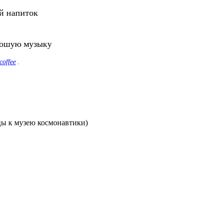
й напиток
орошую музыку
coffee
.
цы к музею космонавтики)