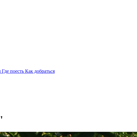
я
Где поесть
Как добраться
"