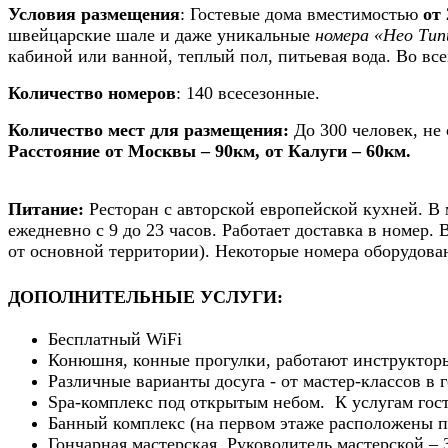
Условия размещения
: Гостевые дома вместимостью
от 
швейцарские шале и даже уникальные
номера «Нео Тип
кабиной или ванной, теплый пол, питьевая вода. Во все
Количество номеров
: 140 всесезонные.
Количество мест для размещения:
До 300 человек, не
Расстояние от Москвы – 90км, от Калуги – 60км.
Питание:
Ресторан с авторской европейской кухней. В
ежедневно с 9 до 23 часов. Работает доставка в номер.
от основной территории). Некоторые номера оборудова
ДОПОЛНИТЕЛЬНЫЕ УСЛУГИ:
Бесплатный WiFi
Конюшня, конные прогулки, работают инструкторы
Различные варианты досуга - от мастер-классов в
Spa-комплекс под открытым небом.
К услугам гос
Банный комплекс (на первом этаже расположены па
Гончарная мастерская. Руководитель мастерской –