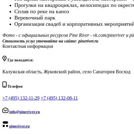
Прогулки на квадроциклах, велосипедах по окрес
Сплав по реке на каноэ
Веревочный парк
Организация свадеб и корпоративных мероприятий
Фото - с официальных ресурсов Pine River - vk.com/pineriver и pin
Стоимость услуг уточняйте на сайте: pineriver.ru
Контактная информация
Где находится:
Калужская область, Жуковский район, село Санатория Восход
Телефон
+7 (495) 132-11-29
+7 (495) 132-08-11
info@pineriver.ru
pineriver.ru