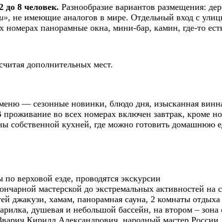
2 до 8 человек.
Разнообразие вариантов размещения: де
и»
, не имеющие аналогов в мире. Отдельный вход с улиц
х номерах панорамные окна, мини-бар, камин, где-то есть
 считая дополнительных мест.
 меню — сезонные новинки, блюдо дня, изысканная винна
 В проживание во всех номерах включен завтрак, кроме но
ны собственной кухней, где можно готовить домашнюю е
 по верховой езде, проводятся экскурсии
 гончарной мастерской до экстремальных активностей на 
тей джакузи, хамам, панорамная сауна, 2 комнаты отдыха
рилка, душевая и небольшой бассейн, на втором – зона 
 Зварич Кирилл Александрович, народный мастер России.