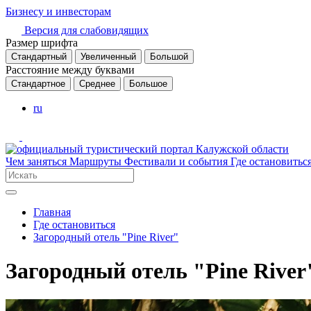
Бизнесу и инвесторам
Версия для слабовидящих
Размер шрифта
Стандартный
Увеличенный
Большой
Расстояние между буквами
Стандартное
Среднее
Большое
ru
Чем заняться
Маршруты
Фестивали и события
Где остановитьс
Главная
Где остановиться
Загородный отель "Pine River"
Загородный отель "Pine River