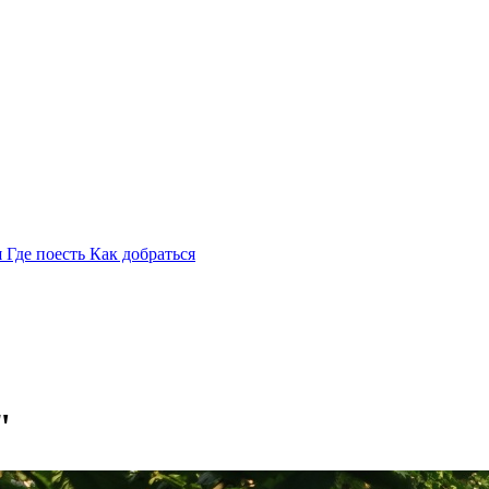
я
Где поесть
Как добраться
"