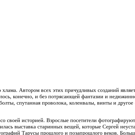
 хлама. Автором всех этих причудливых созданий являе
лось, конечно, и без потрясающей фантазии и недюжинно
олты, спутанная проволока, коленвалы, винты и другое -
 со своей историей. Взрослые посетители фотографирую
илась выставка старинных вещей, которые Сергей неуста
тографий Тарусы прошлого и позапрошлого веков. Больша