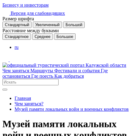
Бизнесу и инвесторам
Версия для слабовидящих
Размер шрифта
Стандартный
Увеличенный
Большой
Расстояние между буквами
Стандартное
Среднее
Большое
ru
Чем заняться
Маршруты
Фестивали и события
Где
остановиться
Где поесть
Как добраться
Главная
Чем заняться?
Музей памяти локальных войн и военных конфликтов
Музей памяти локальных
войн и военных конфликтов