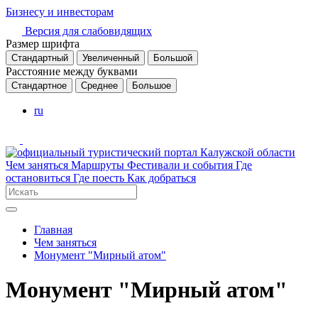
Бизнесу и инвесторам
Версия для слабовидящих
Размер шрифта
Стандартный
Увеличенный
Большой
Расстояние между буквами
Стандартное
Среднее
Большое
ru
Чем заняться
Маршруты
Фестивали и события
Где
остановиться
Где поесть
Как добраться
Главная
Чем заняться
Монумент "Мирный атом"
Монумент "Мирный атом"