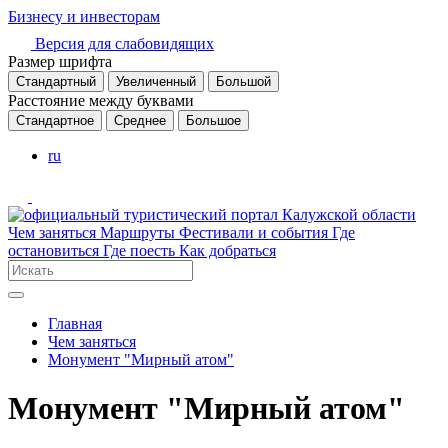
Бизнесу и инвесторам
Версия для слабовидящих
Размер шрифта
Стандартный
Увеличенный
Большой
Расстояние между буквами
Стандартное
Среднее
Большое
ru
Чем заняться
Маршруты
Фестивали и события
Где
остановиться
Где поесть
Как добраться
Главная
Чем заняться
Монумент "Мирный атом"
Монумент "Мирный атом"