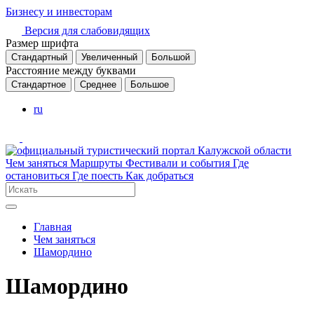
Бизнесу и инвесторам
Версия для слабовидящих
Размер шрифта
Стандартный
Увеличенный
Большой
Расстояние между буквами
Стандартное
Среднее
Большое
ru
Чем заняться
Маршруты
Фестивали и события
Где
остановиться
Где поесть
Как добраться
Главная
Чем заняться
Шамордино
Шамордино