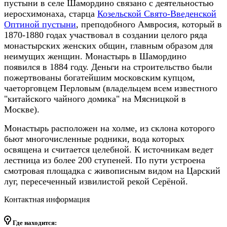
пустыни в селе Шамордино связано с деятельностью
иеросхимонаха, старца
Козельской Свято-Введенской
Оптиной пустыни
, преподобного Амвросия, который в
1870-1880 годах участвовал в создании целого ряда
монастырских женских общин, главным образом для
неимущих женщин. Монастырь в Шамордино
появился в 1884 году. Деньги на строительство были
пожертвованы богатейшим московским купцом,
чаеторговцем Перловым (владельцем всем известного
"китайского чайного домика" на Мясницкой в
Москве).
Монастырь расположен на холме, из склона которого
бьют многочисленные родники, вода которых
освящена и считается целебной. К источникам ведет
лестница из более 200 ступеней. По пути устроена
смотровая площадка с живописным видом на Царский
луг, пересеченный извилистой рекой Серёной.
Контактная информация
Где находится: