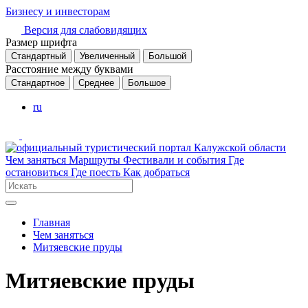
Бизнесу и инвесторам
Версия для слабовидящих
Размер шрифта
Стандартный
Увеличенный
Большой
Расстояние между буквами
Стандартное
Среднее
Большое
ru
Чем заняться
Маршруты
Фестивали и события
Где
остановиться
Где поесть
Как добраться
Главная
Чем заняться
Митяевские пруды
Митяевские пруды