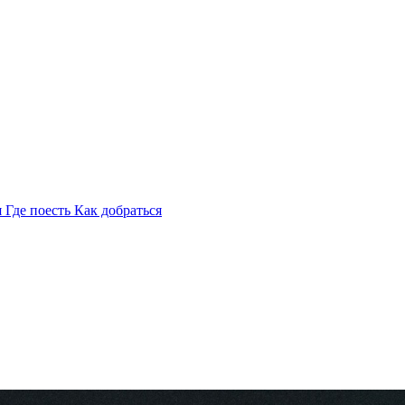
я
Где поесть
Как добраться