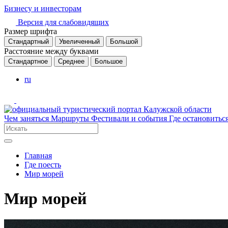
Бизнесу и инвесторам
Версия для слабовидящих
Размер шрифта
Стандартный
Увеличенный
Большой
Расстояние между буквами
Стандартное
Среднее
Большое
ru
Чем заняться
Маршруты
Фестивали и события
Где остановитьс
Главная
Где поесть
Мир морей
Мир морей