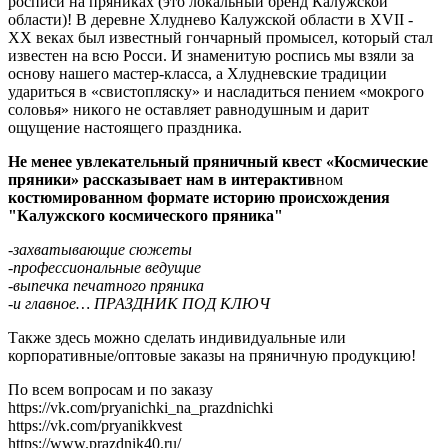
росписи на пряниках (это локальный бренд Калужской
области)! В деревне Хлуднево Калужской области в XVII -
XX веках был известный гончарный промысел, который стал
известен на всю Росси. И знаменитую роспись мы взяли за
основу нашего мастер-класса, а Хлудневские традиции
удариться в «свистопляску» и насладиться пением «мокрого
соловья» никого не оставляет равнодушным и дарит
ощущение настоящего праздника.
Не менее увлекательный пряничный квест «Космические
пряники» рассказывает нам в интерактив
ном
костюмированном формате историю происхождения
"Калужского космического пряника"
-захватывающие сюжеты
-профессиональные ведущие
-выпечка печатного пряника
-и главное… ПРАЗДНИК ПОД КЛЮЧ
Также здесь можно сделать индивидуальные или
корпоративные/оптовые заказы на пряничную продукцию!
По всем вопросам и по заказу
https://vk.com/pryanichki_na_prazdnichki
https://vk.com/pryanikkvest
https://www.prazdnik40.ru/