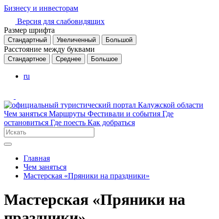
Бизнесу и инвесторам
Версия для слабовидящих
Размер шрифта
Стандартный
Увеличенный
Большой
Расстояние между буквами
Стандартное
Среднее
Большое
ru
Чем заняться
Маршруты
Фестивали и события
Где
остановиться
Где поесть
Как добраться
Главная
Чем заняться
Мастерская «Пряники на праздники»
Мастерская «Пряники на
праздники»