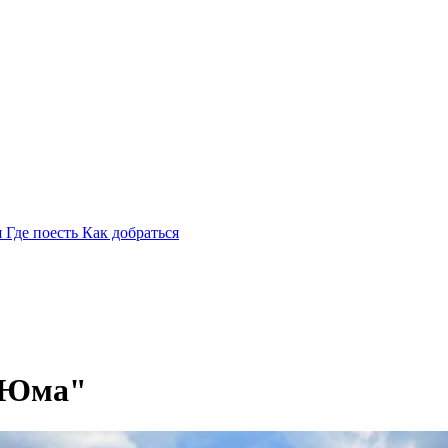
я
Где поесть
Как добраться
я Юма"