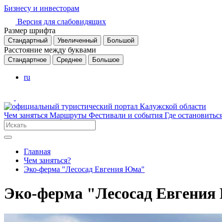
Бизнесу и инвесторам
Версия для слабовидящих
Размер шрифта
Стандартный
Увеличенный
Большой
Расстояние между буквами
Стандартное
Среднее
Большое
ru
Чем заняться
Маршруты
Фестивали и события
Где остановитьс
Главная
Чем заняться?
Эко-ферма "Лесосад Евгения Юма"
Эко-ферма "Лесосад Евгени