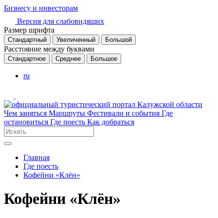
Бизнесу и инвесторам
Версия для слабовидящих
Размер шрифта
Стандартный
Увеличенный
Большой
Расстояние между буквами
Стандартное
Среднее
Большое
ru
Чем заняться
Маршруты
Фестивали и события
Где
остановиться
Где поесть
Как добраться
Главная
Где поесть
Кофейни «Клён»
Кофейни «Клён»