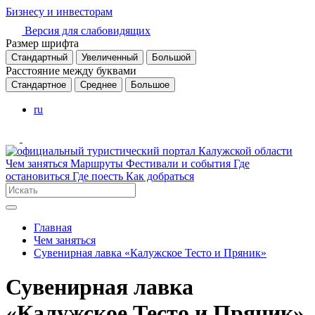
Бизнесу и инвесторам
Версия для слабовидящих
Размер шрифта
Стандартный
Увеличенный
Большой
Расстояние между буквами
Стандартное
Среднее
Большое
ru
Чем заняться
Маршруты
Фестивали и события
Где
остановиться
Где поесть
Как добраться
Главная
Чем заняться
Сувенирная лавка «Калужское Тесто и Пряник»
Сувенирная лавка
«Калужское Тесто и Пряник»