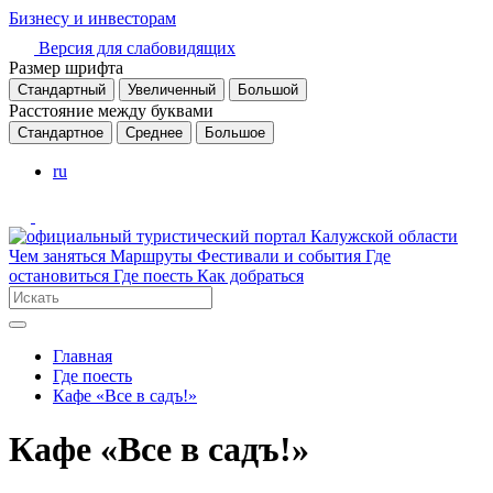
Бизнесу и инвесторам
Версия для слабовидящих
Размер шрифта
Стандартный
Увеличенный
Большой
Расстояние между буквами
Стандартное
Среднее
Большое
ru
Чем заняться
Маршруты
Фестивали и события
Где
остановиться
Где поесть
Как добраться
Главная
Где поесть
Кафе «Все в садъ!»
Кафе «Все в садъ!»