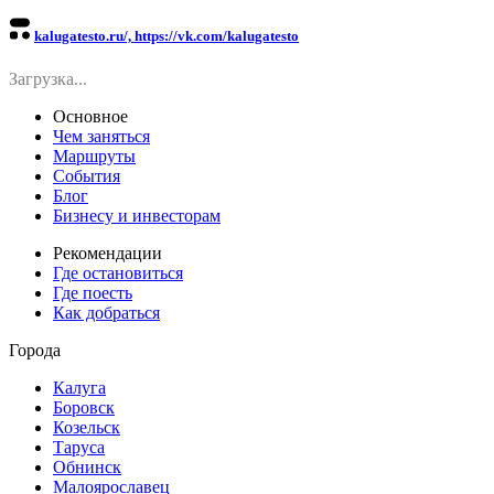
kalugatesto.ru/, https://vk.com/kalugatesto
Загрузка...
Основное
Чем заняться
Маршруты
События
Блог
Бизнесу и инвесторам
Рекомендации
Где остановиться
Где поесть
Как добраться
Города
Калуга
Боровск
Козельск
Таруса
Обнинск
Малоярославец