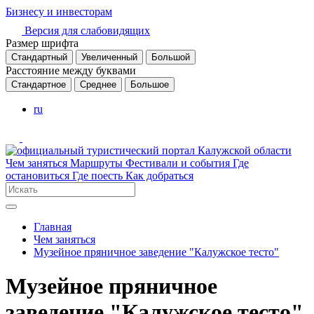
Бизнесу и инвесторам
Версия для слабовидящих
Размер шрифта
Стандартный
Увеличенный
Большой
Расстояние между буквами
Стандартное
Среднее
Большое
ru
Чем заняться
Маршруты
Фестивали и события
Где
остановиться
Где поесть
Как добраться
Главная
Чем заняться
Музейное пряничное заведение "Калужское тесто"
Музейное пряничное
заведение "Калужское тесто"