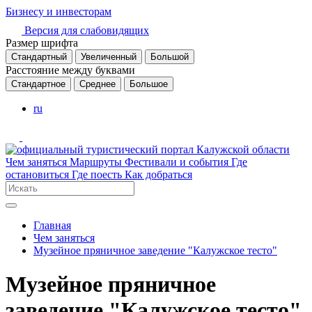
Бизнесу и инвесторам
Версия для слабовидящих
Размер шрифта
Стандартный
Увеличенный
Большой
Расстояние между буквами
Стандартное
Среднее
Большое
ru
Чем заняться
Маршруты
Фестивали и события
Где
остановиться
Где поесть
Как добраться
Главная
Чем заняться
Музейное пряничное заведение "Калужское тесто"
Музейное пряничное
заведение "Калужское тесто"