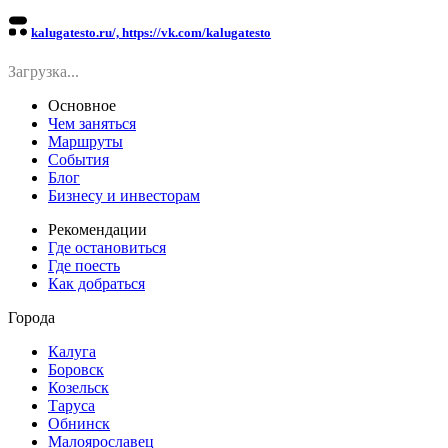
kalugatesto.ru/, https://vk.com/kalugatesto
Загрузка...
Основное
Чем заняться
Маршруты
События
Блог
Бизнесу и инвесторам
Рекомендации
Где остановиться
Где поесть
Как добраться
Города
Калуга
Боровск
Козельск
Таруса
Обнинск
Малоярославец