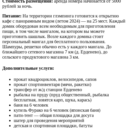
Стоимость размещения:
аренда номера начинается от 5000
рублей за ночь.
Питание:
На территории глэмпинга готовится к открытию
кафе с панорамным видом (летом 2024) — на 25 мест. Каждый
домик оборудован всем необходимым для приготовления
пищи, в том числе мангалом, на котором вы можете
приготовить шашлык. Возле каждого домика стоит
персональный мангал для бесплатного пользования.
Шампуры, решетки обычно есть у каждого мангала. До
ближайшего сетевого магазина 7 км (д. Ерденево), до
сельского продуктового магазина 3 км.
Дополнительные услуги:
прокат квадроциклов, велосипедов, сапов
прокат спортинвентаря (мячи, ракетки)
трансфер от ж/д станции Ерденево
рыбалка на пруду (пруд общественный, рыбалка
бесплатная, ловятся карп, щука, карась)
баня на 6 человек
купель Фурако на 6 человек (японская баня)
пати-тент — общая площадка для досуга
шатер для проведения мероприятий
детская и спортивная площадки, батуты