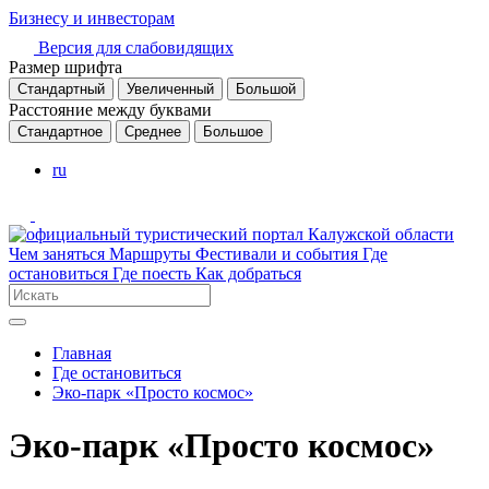
Бизнесу и инвесторам
Версия для слабовидящих
Размер шрифта
Стандартный
Увеличенный
Большой
Расстояние между буквами
Стандартное
Среднее
Большое
ru
Чем заняться
Маршруты
Фестивали и события
Где
остановиться
Где поесть
Как добраться
Главная
Где остановиться
Эко-парк «Просто космос»
Эко-парк «Просто космос»