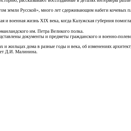
сторию, рассказывают воссозданные в деталях интерьеры разли
том земли Русской», много лет сдерживающим набеги кочевых п
ая и военная жизнь XIX века, когда Калужская губерния помогла
манландского им. Петра Великого полка.
дставлены документы и предметы гражданского и военно-полево
ах и жильцах дома в разные годы и века, об изменениях архите
нет Д.И. Малинина.