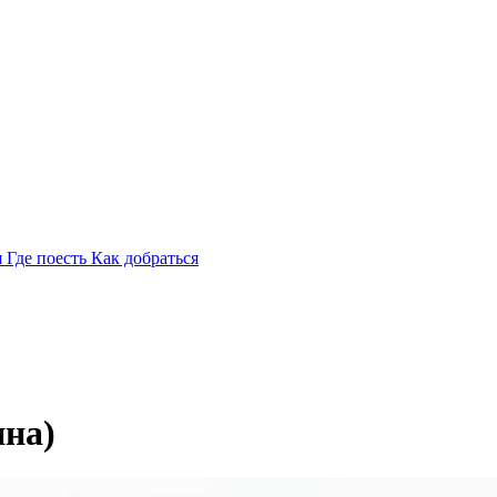
я
Где поесть
Как добраться
на)