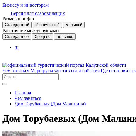
Бизнесу и инвесторам
Версия для слабовидящих
Размер шрифта
Стандартный
Увеличенный
Большой
Расстояние между буквами
Стандартное
Среднее
Большое
ru
Чем заняться
Маршруты
Фестивали и события
Где остановитьс
Главная
Чем заняться
Дом Торубаевых (Дом Малинина)
Дом Торубаевых (Дом Малини