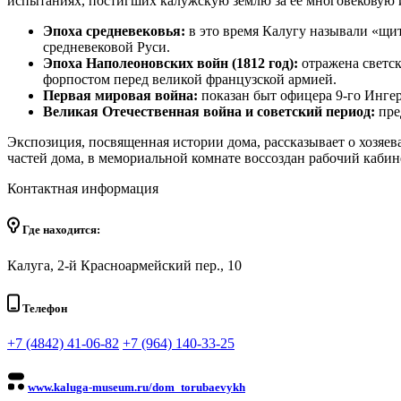
испытаниях, постигших калужскую землю за ее многовековую и
Эпоха средневековья:
в это время Калугу называли «щи
средневековой Руси.
Эпоха Наполеоновских войн (1812 год):
отражена светск
форпостом перед великой французской армией.
Первая мировая война:
показан быт офицера 9-го Ингер
Великая Отечественная война и советский период:
пре
Экспозиция, посвященная истории дома, рассказывает о хозяев
частей дома, в мемориальной комнате воссоздан рабочий каби
Контактная информация
Где находится:
Калуга, 2-й Красноармейский пер., 10
Телефон
+7 (4842) 41-06-82
+7 (964) 140-33-25
www.kaluga-museum.ru/dom_torubaevykh