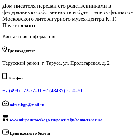
Дом писателя передан его родственниками в
федеральную собственность и будет теперь филиалом
Московского литературного музея-центра К. Г.
Паустовского.
Контактная информация
Где находится:
Тарусский район, г. Таруса, ул. Пролетарская, д. 2
Телефон
+7 (499) 172-77-91
+7 (48435) 2-50-70
mlmc-kgp@mail.ru
www.mirpaustowskogo.ru/posetitelju/contacts-tarusa
Цена входного билета