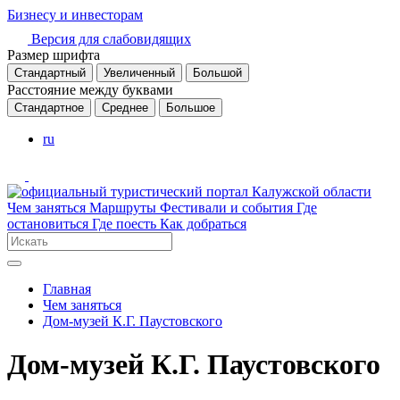
Бизнесу и инвесторам
Версия для слабовидящих
Размер шрифта
Стандартный
Увеличенный
Большой
Расстояние между буквами
Стандартное
Среднее
Большое
ru
Чем заняться
Маршруты
Фестивали и события
Где
остановиться
Где поесть
Как добраться
Главная
Чем заняться
Дом-музей К.Г. Паустовского
Дом-музей К.Г. Паустовского