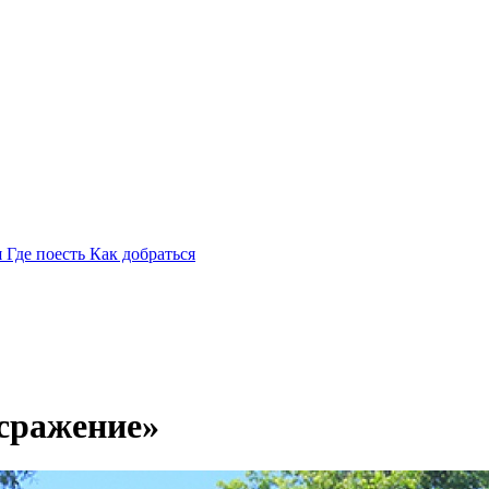
я
Где поесть
Как добраться
сражение»