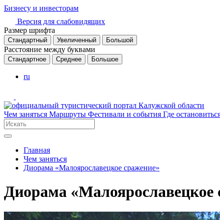
Бизнесу и инвесторам
Версия для слабовидящих
Размер шрифта
Стандартный
Увеличенный
Большой
Расстояние между буквами
Стандартное
Среднее
Большое
ru
Чем заняться
Маршруты
Фестивали и события
Где остановитьс
Главная
Чем заняться
Диорама «Малоярославецкое сражение»
Диорама «Малоярославецкое 