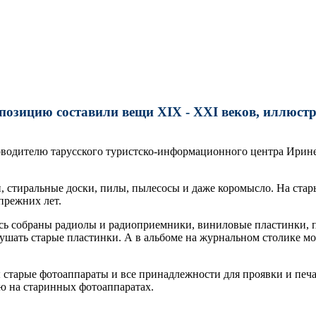
кспозицию составили вещи XIX - XXI веков, иллюст
водителю тарусского туристско-информационного центра Ирине 
 стиральные доски, пилы, пылесосы и даже коромысло. На стары
прежних лет.
десь собраны радиолы и радиоприемники, виниловые пластинки,
ушать старые пластинки. А в альбоме на журнальном столике мо
 старые фотоаппараты и все принадлежности для проявки и печа
ю на старинных фотоаппаратах.