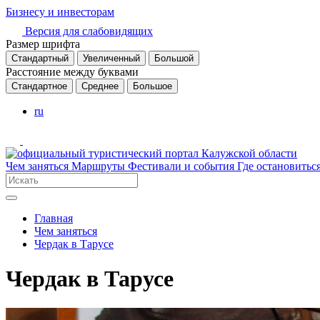
Бизнесу и инвесторам
Версия для слабовидящих
Размер шрифта
Стандартный
Увеличенный
Большой
Расстояние между буквами
Стандартное
Среднее
Большое
ru
Чем заняться
Маршруты
Фестивали и события
Где остановитьс
Главная
Чем заняться
Чердак в Тарусе
Чердак в Тарусе