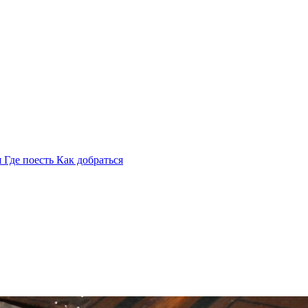
я
Где поесть
Как добраться