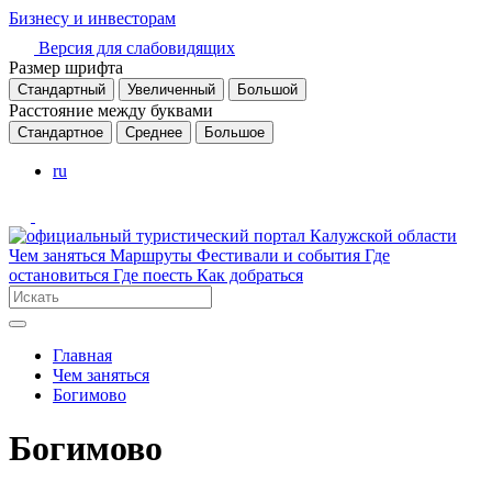
Бизнесу и инвесторам
Версия для слабовидящих
Размер шрифта
Стандартный
Увеличенный
Большой
Расстояние между буквами
Стандартное
Среднее
Большое
ru
Чем заняться
Маршруты
Фестивали и события
Где
остановиться
Где поесть
Как добраться
Главная
Чем заняться
Богимово
Богимово