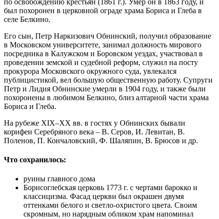
по освобождению крестьян (1861 г.). Умер он в 1863 году, и
был похоронен в церковной ограде храма Бориса и Глеба в
селе Белкино.
Его сын, Петр Наркизович Обнинский, получил образование
в Московском университете, занимал должность мирового
посредника в Калужском и Боровском уездах, участвовал в
проведении земской и судебной реформ, служил на посту
прокурора Московского окружного суда, увлекался
публицистикой, вел большую общественную работу. Супруги
Петр и Лидия Обнинские умерли в 1904 году, и также были
похоронены в любимом Белкино, близ алтарной части храма
Бориса и Глеба.
На рубеже XIX–XX вв. в гостях у Обнинских бывали
корифеи Серебряного века – В. Серов, И. Левитан, В.
Поленов, П. Кончаловский, Ф. Шаляпин, В. Брюсов и др.
Что сохранилось:
руины главного дома
Борисоглебская церковь 1773 г. с чертами барокко и
классицизма. Фасад церкви был окрашен двумя
оттенками белого и светло-охристого цвета. Своим
скромным, но нарядным обликом храм напоминал