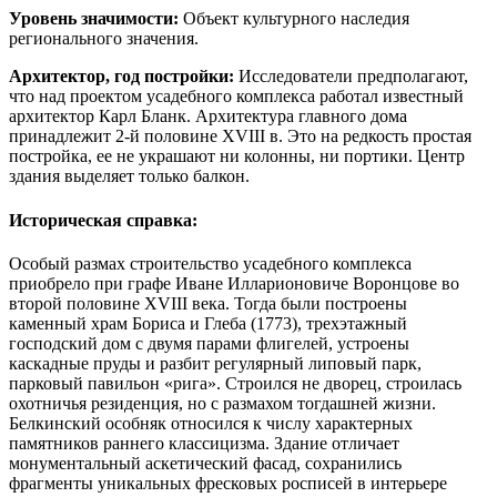
Уровень значимости:
Объект культурного наследия
регионального значения.
Архитектор, год постройки:
Исследователи предполагают,
что над проектом усадебного комплекса работал известный
архитектор Карл Бланк. Архитектура главного дома
принадлежит 2-й половине XVIII в. Это на редкость простая
постройка, ее не украшают ни колонны, ни портики. Центр
здания выделяет только балкон.
Историческая справка:
Особый размах строительство усадебного комплекса
приобрело при графе Иване Илларионовиче Воронцове во
второй половине XVIII века. Тогда были построены
каменный храм Бориса и Глеба (1773), трехэтажный
господский дом с двумя парами флигелей, устроены
каскадные пруды и разбит регулярный липовый парк,
парковый павильон «рига». Строился не дворец, строилась
охотничья резиденция, но с размахом тогдашней жизни.
Белкинский особняк относился к числу характерных
памятников раннего классицизма. Здание отличает
монументальный аскетический фасад, сохранились
фрагменты уникальных фресковых росписей в интерьере