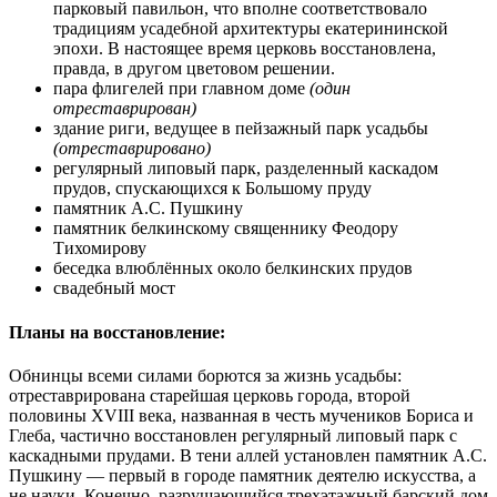
парковый павильон, что вполне соответствовало
традициям усадебной архитектуры екатерининской
эпохи. В настоящее время церковь восстановлена,
правда, в другом цветовом решении.
пара флигелей при главном доме
(один
отреставрирован)
здание риги, ведущее в пейзажный парк усадьбы
(отреставрировано)
регулярный липовый парк, разделенный каскадом
прудов, спускающихся к Большому пруду
памятник А.С. Пушкину
памятник белкинскому священнику Феодору
Тихомирову
беседка влюблённых около белкинских прудов
свадебный мост
Планы на восстановление:
Обнинцы всеми силами борются за жизнь усадьбы:
отреставрирована старейшая церковь города, второй
половины XVIII века, названная в честь мучеников Бориса и
Глеба, частично восстановлен регулярный липовый парк с
каскадными прудами. В тени аллей установлен памятник А.С.
Пушкину — первый в городе памятник деятелю искусства, а
не науки. Конечно, разрушающийся трехэтажный барский дом