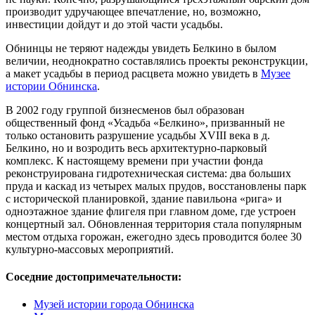
производит удручающее впечатление, но, возможно,
инвестиции дойдут и до этой части усадьбы.
Обнинцы не теряют надежды увидеть Белкино в былом
величии, неоднократно составлялись проекты реконструкции,
а макет усадьбы в период расцвета можно увидеть в
Музее
истории Обнинска
.
В 2002 году группой бизнесменов был образован
общественный фонд «Усадьба «Белкино», призванный не
только остановить разрушение усадьбы XVIII века в д.
Белкино, но и возродить весь архитектурно-парковый
комплекс. К настоящему времени при участии фонда
реконструирована гидротехническая система: два больших
пруда и каскад из четырех малых прудов, восстановлены парк
с исторической планировкой, здание павильона «рига» и
одноэтажное здание флигеля при главном доме, где устроен
концертный зал. Обновленная территория стала популярным
местом отдыха горожан, ежегодно здесь проводится более 30
культурно-массовых мероприятий.
Соседние достопримечательности:
Музей истории города Обнинска