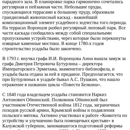
парадного зала. В планировке парка гармонично сочетались
регулярная и пейзажная части. Небольшие пруды,
спускающиеся террасами к большому пруду, образовали
грандиозный живописный каскад - важнейший
композиционный элемент усадебного зодчества того периода.
На террасах Воронцов разбил регулярный липовый парк. Все
части каскада сообщались между собой специальными
пропускными устройствами, через которые были перекинуты
изящные каменные мостики. В конце 1780-х годов
строительство усадьбы было закончено.
В 1793 г. внучка графа И.И. Воронцова Анна вышла замуж за
графа Дмитрия Петровича Бутурлина – директора
Императорского Эрмитажа, знаменитого библиофила, и
усадьба была отдана за ней в приданое. Предполагается, что
при Бутурлиных в усадьбе бывал А.С. Пушкин, что нашло
отражение в названии цикла «Повести Белкина».
С 1840 года владельцем усадьбы становится Наркиз
Антонович Обнинский. Полковник Обнинский был
участником Отечественной войны 1812 года, заграничных
походов русской армии, Крымской войны и подавления
польского мятежа. Активно участвовал в работе «Комитета по
устройству и улучшению быта помещичьих крестьян» в
Калужской губернии, занимавшегося подготовкой реформы