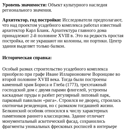
Уровень значимости:
Объект культурного наследия
регионального значения.
Архитектор, год постройки:
Исследователи предполагают,
что над проектом усадебного комплекса работал известный
архитектор Карл Бланк. Архитектура главного дома
принадлежит 2-й половине XVIII в. Это на редкость простая
постройка, ее не украшают ни колонны, ни портики. Центр
здания выделяет только балкон.
Историческая справка:
Особый размах строительство усадебного комплекса
приобрело при графе Иване Илларионовиче Воронцове во
второй половине XVIII века. Тогда были построены
каменный храм Бориса и Глеба (1773), трехэтажный
господский дом с двумя парами флигелей, устроены
каскадные пруды и разбит регулярный липовый парк,
парковый павильон «рига». Строился не дворец, строилась
охотничья резиденция, но с размахом тогдашней жизни.
Белкинский особняк относился к числу характерных
памятников раннего классицизма. Здание отличает
монументальный аскетический фасад, сохранились
фрагменты уникальных фресковых росписей в интерьере