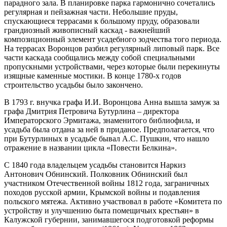
парадного зала. В планировке парка гармонично сочетались
регулярная и пейзажная части. Небольшие пруды,
спускающиеся террасами к большому пруду, образовали
грандиозный живописный каскад - важнейший
композиционный элемент усадебного зодчества того периода.
На террасах Воронцов разбил регулярный липовый парк. Все
части каскада сообщались между собой специальными
пропускными устройствами, через которые были перекинуты
изящные каменные мостики. В конце 1780-х годов
строительство усадьбы было закончено.
В 1793 г. внучка графа И.И. Воронцова Анна вышла замуж за
графа Дмитрия Петровича Бутурлина – директора
Императорского Эрмитажа, знаменитого библиофила, и
усадьба была отдана за ней в приданое. Предполагается, что
при Бутурлиных в усадьбе бывал А.С. Пушкин, что нашло
отражение в названии цикла «Повести Белкина».
С 1840 года владельцем усадьбы становится Наркиз
Антонович Обнинский. Полковник Обнинский был
участником Отечественной войны 1812 года, заграничных
походов русской армии, Крымской войны и подавления
польского мятежа. Активно участвовал в работе «Комитета по
устройству и улучшению быта помещичьих крестьян» в
Калужской губернии, занимавшегося подготовкой реформы