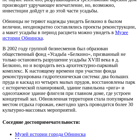
производит удручающее впечатление, но, возможно,
инвестиции дойдут и до этой части усадьбы.
Обнинцы не теряют надежды увидеть Белкино в былом
величии, неоднократно составлялись проекты реконструкции,
а макет усадьбы в период расцвета можно увидеть в
Музее
истории Обнинска
.
В 2002 году группой бизнесменов был образован
общественный фонд «Усадьба «Белкино», призванный не
только остановить разрушение усадьбы XVIII века в д.
Белкино, но и возродить весь архитектурно-парковый
комплекс. К настоящему времени при участии фонда
реконструирована гидротехническая система: два больших
пруда и каскад из четырех малых прудов, восстановлены парк
с исторической планировкой, здание павильона «рига» и
одноэтажное здание флигеля при главном доме, где устроен
концертный зал. Обновленная территория стала популярным
местом отдыха горожан, ежегодно здесь проводится более 30
культурно-массовых мероприятий.
Соседние достопримечательности:
Музей истории города Обнинска