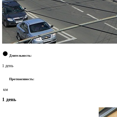
Длительность:
1 день
Протяженность:
км
1 день