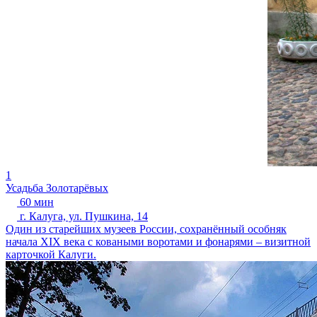
1
Усадьба Золотарёвых
60 мин
г. Калуга, ул. Пушкина, 14
Один из старейших музеев России, сохранённый особняк
начала XIX века с коваными воротами и фонарями – визитной
карточкой Калуги.