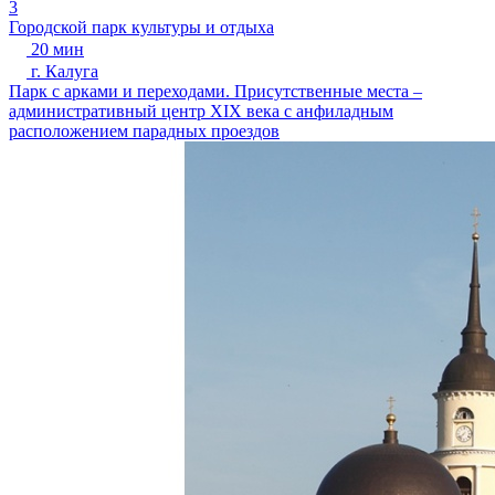
3
Городской парк культуры и отдыха
20 мин
г. Калуга
Парк с арками и переходами. Присутственные места –
административный центр XIX века с анфиладным
расположением парадных проездов