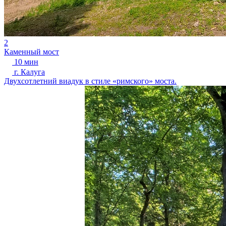
2
Каменный мост
10 мин
г. Калуга
Двухсотлетний виадук в стиле «римского» моста.