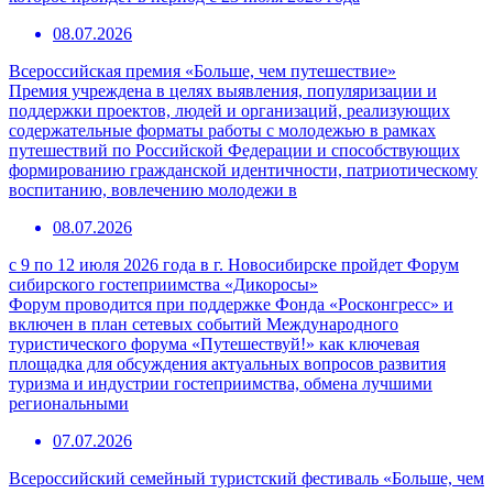
08.07.2026
Всероссийская премия «Больше, чем путешествие»
Премия учреждена в целях выявления, популяризации и
поддержки проектов, людей и организаций, реализующих
содержательные форматы работы с молодежью в рамках
путешествий по Российской Федерации и способствующих
формированию гражданской идентичности, патриотическому
воспитанию, вовлечению молодежи в
08.07.2026
с 9 по 12 июля 2026 года в г. Новосибирске пройдет Форум
сибирского гостеприимства «Дикоросы»
Форум проводится при поддержке Фонда «Росконгресс» и
включен в план сетевых событий Международного
туристического форума «Путешествуй!» как ключевая
площадка для обсуждения актуальных вопросов развития
туризма и индустрии гостеприимства, обмена лучшими
региональными
07.07.2026
Всероссийский семейный туристский фестиваль «Больше, чем