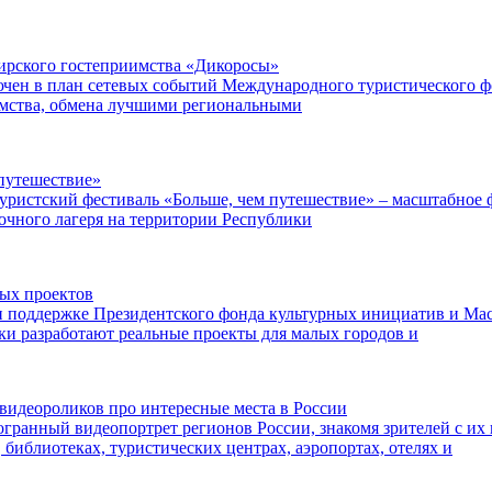
ибирского гостеприимства «Дикоросы»
чен в план сетевых событий Международного туристического ф
имства, обмена лучшими региональными
путешествие»
уристский фестиваль «Больше, чем путешествие» – масштабное ф
точного лагеря на территории Республики
ных проектов
поддержке Президентского фонда культурных инициатив и Маст
ки разработают реальные проекты для малых городов и
видеороликов про интересные места в России
огранный видеопортрет регионов России, знакомя зрителей с их
 библиотеках, туристических центрах, аэропортах, отелях и