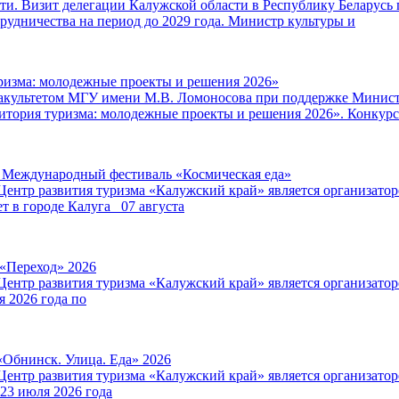
и. Визит делегации Калужской области в Республику Беларусь 
удничества на период до 2029 года. Министр культуры и
ризма: молодежные проекты и решения 2026»
факультетом МГУ имени М.В. Ломоносова при поддержке Минист
итория туризма: молодежные проекты и решения 2026». Конкурс
V Международный фестиваль «Космическая еда»
Центр развития туризма «Калужский край» является организат
т в городе Калуга 07 августа
 «Переход» 2026
Центр развития туризма «Калужский край» является организат
я 2026 года по
«Обнинск. Улица. Еда» 2026
Центр развития туризма «Калужский край» является организат
 23 июля 2026 года