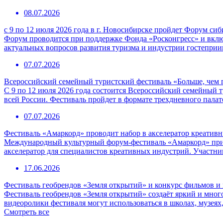
08.07.2026
с 9 по 12 июля 2026 года в г. Новосибирске пройдет Форум с
Форум проводится при поддержке Фонда «Росконгресс» и вклю
актуальных вопросов развития туризма и индустрии гостепри
07.07.2026
Всероссийский семейный туристский фестиваль «Больше, чем 
С 9 по 12 июля 2026 года состоится Всероссийский семейный т
всей России. Фестиваль пройдет в формате трехдневного пала
07.07.2026
Фестиваль «Амаркорд» проводит набор в акселератор креатив
Международный культурный форум-фестиваль «Амаркорд» при 
акселератор для специалистов креативных индустрий. Участни
17.06.2026
Фестиваль геобрендов «Земля открытий» и конкурс фильмов и 
Фестиваль геобрендов «Земля открытий» создаёт яркий и мног
видеоролики фестиваля могут использоваться в школах, музеях,
Смотреть все