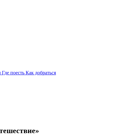
я
Где поесть
Как добраться
утешествие»