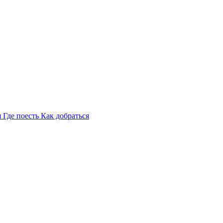
я
Где поесть
Как добраться