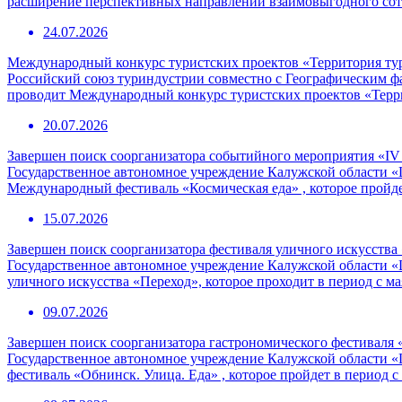
расширение перспективных направлений взаимовыгодного сотр
24.07.2026
Международный конкурс туристских проектов «Территория ту
Российский союз туриндустрии совместно с Географическим 
проводит Международный конкурс туристских проектов «Терр
20.07.2026
Завершен поиск соорганизатора событийного мероприятия «I
Государственное автономное учреждение Калужской области «
Международный фестиваль «Космическая еда» , которое пройде
15.07.2026
Завершен поиск соорганизатора фестиваля уличного искусства
Государственное автономное учреждение Калужской области «
уличного искусства «Переход», которое проходит в период с ма
09.07.2026
Завершен поиск соорганизатора гастрономического фестиваля 
Государственное автономное учреждение Калужской области «
фестиваль «Обнинск. Улица. Еда» , которое пройдет в период с