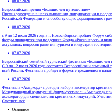
08.07.2026
Всероссийская премия «Больше, чем путешествие»
Премия учреждена в целях выявления, популяризации и подде
Российской Федерации и способствующих формированию граж
08.07.2026
с 9 по 12 июля 2026 года в г. Новосибирске пройдет Форум с
Форум проводится при поддержке Фонда «Росконгресс» и вклю
актуальных вопросов развития туризма и индустрии гостепри
07.07.2026
Всероссийский семейный туристский фестиваль «Больше, чем 
С 9 по 12 июля 2026 года состоится Всероссийский семейный т
всей России. Фестиваль пройдет в формате трехдневного пала
07.07.2026
Фестиваль «Амаркорд» проводит набор в акселератор креатив
Международный культурный форум-фестиваль «Амаркорд» при 
акселератор для специалистов креативных индустрий. Участни
Смотреть все
Основное