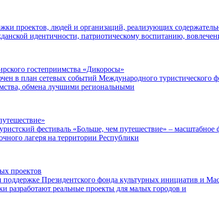
ржки проектов, людей и организаций, реализующих содержатель
данской идентичности, патриотическому воспитанию, вовлече
ибирского гостеприимства «Дикоросы»
чен в план сетевых событий Международного туристического ф
имства, обмена лучшими региональными
путешествие»
уристский фестиваль «Больше, чем путешествие» – масштабное ф
точного лагеря на территории Республики
ных проектов
поддержке Президентского фонда культурных инициатив и Маст
ки разработают реальные проекты для малых городов и