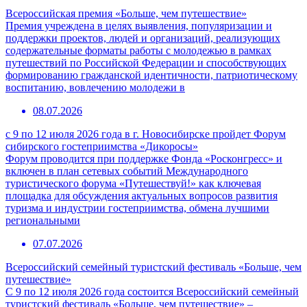
Всероссийская премия «Больше, чем путешествие»
Премия учреждена в целях выявления, популяризации и
поддержки проектов, людей и организаций, реализующих
содержательные форматы работы с молодежью в рамках
путешествий по Российской Федерации и способствующих
формированию гражданской идентичности, патриотическому
воспитанию, вовлечению молодежи в
08.07.2026
с 9 по 12 июля 2026 года в г. Новосибирске пройдет Форум
сибирского гостеприимства «Дикоросы»
Форум проводится при поддержке Фонда «Росконгресс» и
включен в план сетевых событий Международного
туристического форума «Путешествуй!» как ключевая
площадка для обсуждения актуальных вопросов развития
туризма и индустрии гостеприимства, обмена лучшими
региональными
07.07.2026
Всероссийский семейный туристский фестиваль «Больше, чем
путешествие»
С 9 по 12 июля 2026 года состоится Всероссийский семейный
туристский фестиваль «Больше, чем путешествие» –