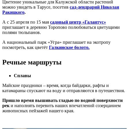
Цветение уникальные для Калужской области растений
можно увидеть в Тарусе, посетив
сад-дендрарий Николая
Ракицкого
.
А с
25 апреля по 15 мая
садовый центр «Галантус»
приглашает в деревню Торопово полюбоваться цветущими
полями тюльпанов.
А национальный парк «Угра» приглашает на экотропу
посмотреть, как цветёт
Галкинское болото.
Речные маршруты
Сплавы
Майские праздники – время, когда байдарки, рафты и
катамараны спускают на воду и отправляются в путешествия.
Пришло время вышивать гладью по водной поверхности
рек
и наполнять перевить наших впечатлений созерцанием
живописных пейзажей нашего края.
⠀⠀