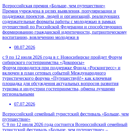
Всероссийская премия «Больше, чем путешествие»
Премия учреждена в целях выявления, популяризации и
поддержки проектов, людей и организаций, реализующих
содержательные форматы работы с молодежью в рамках
путешествий по Российской Федерации и способствующих
формированию гражданской идентичности, патриотическому
воспитанию, вовлечению молодежи в
08.07.2026
с 9 по 12 июля 2026 года в г. Новосибирске пройдет Форум
сибирского гостеприимства «Дикоросы»
Форум проводится при поддержке Фонда «Росконгресс» и
включен в план сетевых событий Международного
туристического форума «Путешествуй!» как ключевая
площадка для обсуждения актуальных вопросов развития
туризма и индустрии гостеприимства, обмена лучшими
региональными
07.07.2026
Всероссийский семейный туристский фестиваль «Больше, чем
путешествие»
С 9 по 12 июля 2026 года состоится Всероссийский семейный
туристский фестиваль «Больше, чем путешествие» –