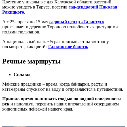
Цветение уникальные для Калужской области растений
можно увидеть в Тарусе, посетив
сад-дендрарий Николая
Ракицкого
.
А с
25 апреля по 15 мая
садовый центр «Галантус»
приглашает в деревню Торопово полюбоваться цветущими
полями тюльпанов.
А национальный парк «Угра» приглашает на экотропу
посмотреть, как цветёт
Галкинское болото.
Речные маршруты
Сплавы
Майские праздники – время, когда байдарки, рафты и
катамараны спускают на воду и отправляются в путешествия.
Пришло время вышивать гладью по водной поверхности
рек
и наполнять перевить наших впечатлений созерцанием
живописных пейзажей нашего края.
⠀⠀