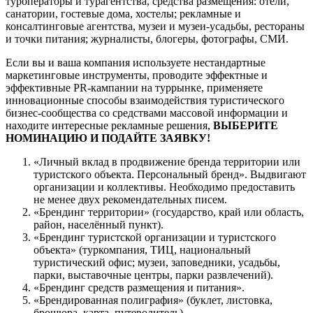
туроператоры и турагентства, средства размещения: отели,
санатории, гостевые дома, хостелы; рекламные и
консалтинговые агентства, музеи и музеи-усадьбы, рестораны
и точки питания; журналисты, блогеры, фотографы, СМИ.
Если вы и ваша компания используете нестандартные
маркетинговые инструменты, проводите эффектные и
эффективные PR-кампании на туррынке, применяете
инновационные способы взаимодействия туристического
бизнес-сообщества со средствами массовой информации и
находите интересные рекламные решения,
ВЫБЕРИТЕ
НОМИНАЦИЮ И ПОДАЙТЕ ЗАЯВКУ!
«Личный вклад в продвижение бренда территории или
туристского объекта. Персональный бренд». Выдвигают
организации и коллективы. Необходимо предоставить
не менее двух рекомендательных писем.
«Брендинг территории» (государство, край или область,
район, населённый пункт).
«Брендинг туристской организации и туристского
объекта» (туркомпания, ТИЦ, национальный
туристический офис; музеи, заповедники, усадьбы,
парки, выставочные центры, парки развлечений).
«Брендинг средств размещения и питания».
«Брендированная полиграфия» (буклет, листовка,
брошюра, карта, путеводитель).