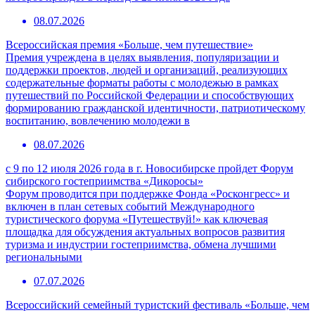
08.07.2026
Всероссийская премия «Больше, чем путешествие»
Премия учреждена в целях выявления, популяризации и
поддержки проектов, людей и организаций, реализующих
содержательные форматы работы с молодежью в рамках
путешествий по Российской Федерации и способствующих
формированию гражданской идентичности, патриотическому
воспитанию, вовлечению молодежи в
08.07.2026
с 9 по 12 июля 2026 года в г. Новосибирске пройдет Форум
сибирского гостеприимства «Дикоросы»
Форум проводится при поддержке Фонда «Росконгресс» и
включен в план сетевых событий Международного
туристического форума «Путешествуй!» как ключевая
площадка для обсуждения актуальных вопросов развития
туризма и индустрии гостеприимства, обмена лучшими
региональными
07.07.2026
Всероссийский семейный туристский фестиваль «Больше, чем