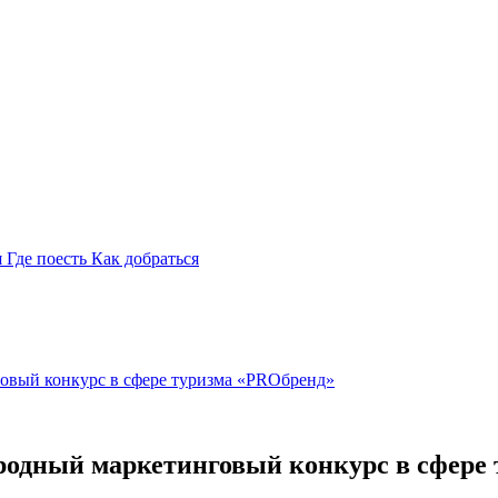
я
Где поесть
Как добраться
говый конкурс в сфере туризма «PROбренд»
ародный маркетинговый конкурс в сфере