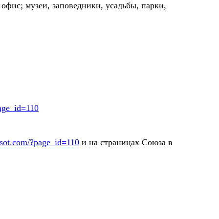
офис; музеи, заповедники, усадьбы, парки,
page_id=110
sot.com/?page_id=110
и на страницах Союза в