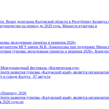
и. Визит делегации Калужской области в Республику Беларусь 
удничества на период до 2029 года. Министр культуры и
ризма: молодежные проекты и решения 2026»
факультетом МГУ имени М.В. Ломоносова при поддержке Минист
итория туризма: молодежные проекты и решения 2026». Конкурс
V Международный фестиваль «Космическая еда»
Центр развития туризма «Калужский край» является организат
т в городе Калуга 07 августа
 «Переход» 2026
Центр развития туризма «Калужский край» является организат
я 2026 года по