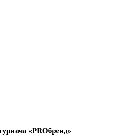
 туризма «PROбренд»