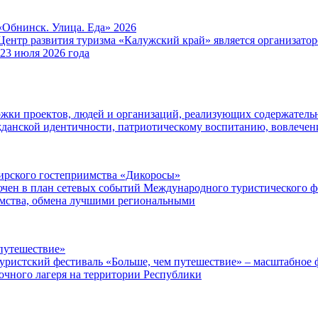
«Обнинск. Улица. Еда» 2026
Центр развития туризма «Калужский край» является организат
 23 июля 2026 года
ржки проектов, людей и организаций, реализующих содержатель
данской идентичности, патриотическому воспитанию, вовлече
ибирского гостеприимства «Дикоросы»
чен в план сетевых событий Международного туристического ф
имства, обмена лучшими региональными
путешествие»
уристский фестиваль «Больше, чем путешествие» – масштабное ф
точного лагеря на территории Республики