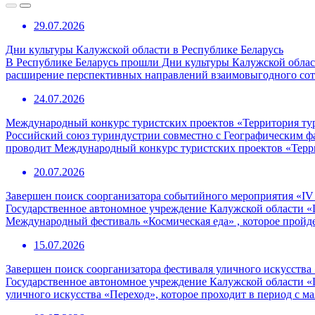
29.07.2026
Дни культуры Калужской области в Республике Беларусь
В Республике Беларусь прошли Дни культуры Калужской област
расширение перспективных направлений взаимовыгодного сотр
24.07.2026
Международный конкурс туристских проектов «Территория ту
Российский союз туриндустрии совместно с Географическим 
проводит Международный конкурс туристских проектов «Терр
20.07.2026
Завершен поиск соорганизатора событийного мероприятия «I
Государственное автономное учреждение Калужской области «
Международный фестиваль «Космическая еда» , которое пройде
15.07.2026
Завершен поиск соорганизатора фестиваля уличного искусства
Государственное автономное учреждение Калужской области «
уличного искусства «Переход», которое проходит в период с ма