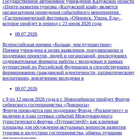
Государственное автономное учреждение Калужской области
«Центр развития туризма «Калужский край» является
организатором проведения событийного мероприятия
«Гастрономический фестиваль «Обнинск. Улица. Еда» ,
которое пройдет в период с 23 июля 2026 года
08.07.2026
Всероссийская премия «Больше, чем путешествие»
Премия учреждена в целях выявления, популяризации и
поддержки проектов, людей и организаций, реализующих
содержательные форматы работы с молодежью в рамках
путешествий по Российской Федерации и способствующих
формированию гражданской идентичности, патриотическому
воспитанию, вовлечению молодежи в
08.07.2026
с 9 по 12 июля 2026 года в г. Новосибирске пройдет Форум
сибирского гостеприимства «Дикоросы»
Форум проводится при поддержке Фонда «Росконгресс» и
включен в план сетевых событий Международного
туристического форума «Путешествуй!» как ключевая
площадка для обсуждения актуальных вопросов развития
туризма и индустрии гостеприимства, обмена лучшими
региональными