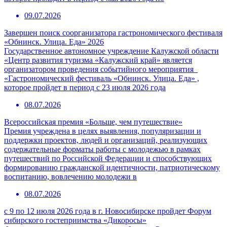
09.07.2026
Завершен поиск соорганизатора гастрономического фестиваля
«Обнинск. Улица. Еда» 2026
Государственное автономное учреждение Калужской области
«Центр развития туризма «Калужский край» является
организатором проведения событийного мероприятия
«Гастрономический фестиваль «Обнинск. Улица. Еда» ,
которое пройдет в период с 23 июля 2026 года
08.07.2026
Всероссийская премия «Больше, чем путешествие»
Премия учреждена в целях выявления, популяризации и
поддержки проектов, людей и организаций, реализующих
содержательные форматы работы с молодежью в рамках
путешествий по Российской Федерации и способствующих
формированию гражданской идентичности, патриотическому
воспитанию, вовлечению молодежи в
08.07.2026
с 9 по 12 июля 2026 года в г. Новосибирске пройдет Форум
сибирского гостеприимства «Дикоросы»