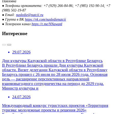
Павловна
● Телефоны оргкомитета: +7 (929) 266-84-86; +7 (985) 192-90-14; +7
(988) 502-19-87
● Email:
nasledie@natcii.ru
● Группа в ВК
https://vk.com/nasledienatcii
● Телеграмм канал
https://t.me/NNaward
Интересное
29.07.2026
Дни культуры Калужской области в Республике Беларусь
В Республике Беларусь прошли Дни культуры Калужской
области. Визит делегации Калужской области в Республику
Беларусь прошел с 26 июля по 28 июля 2026 года. Основная
цель — расширение перспективных направлений
взаимовыгодного сотрудничества на период до 2029 года.
Министр культуры и
24.07.2026
Международный конкурс туристских проектов «Территория
туризма: молодежные проекты и решения 2026»