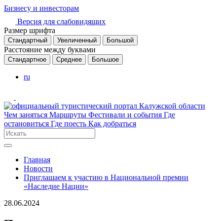
Бизнесу и инвесторам
Версия для слабовидящих
Размер шрифта
Стандартный
Увеличенный
Большой
Расстояние между буквами
Стандартное
Среднее
Большое
ru
Чем заняться
Маршруты
Фестивали и события
Где
остановиться
Где поесть
Как добраться
Главная
Новости
Приглашаем к участию в Национальной премии
«Наследие Нации»
28.06.2024