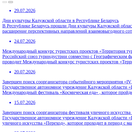
29.07.2026
Дни культуры Калужской области в Республике Беларусь
В Республике Беларусь прошли Дни культуры Калужской област
расширение перспективных направлений взаимовыгодного сотр
24.07.2026
Международный конкурс туристских проектов «Территория ту
Российский союз туриндустрии совместно с Географическим 
проводит Международный конкурс туристских проектов «Терр
20.07.2026
Завершен поиск соорганизатора событийного мероприятия «I
Государственное автономное учреждение Калужской области «
Международный фестиваль «Космическая еда» , которое пройде
15.07.2026
Завершен поиск соорганизатора фестиваля уличного искусства
Государственное автономное учреждение Калужской области «
уличного искусства «Переход», которое проходит в период с ма