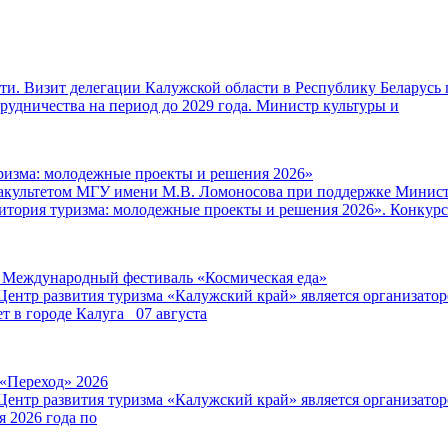
и. Визит делегации Калужской области в Республику Беларусь 
удничества на период до 2029 года. Министр культуры и
ризма: молодежные проекты и решения 2026»
факультетом МГУ имени М.В. Ломоносова при поддержке Минист
итория туризма: молодежные проекты и решения 2026». Конкурс
V Международный фестиваль «Космическая еда»
Центр развития туризма «Калужский край» является организат
т в городе Калуга 07 августа
 «Переход» 2026
Центр развития туризма «Калужский край» является организат
я 2026 года по