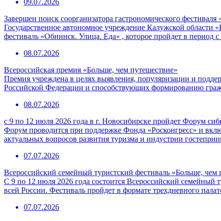
09.07.2026
Завершен поиск соорганизатора гастрономического фестиваля 
Государственное автономное учреждение Калужской области «
фестиваль «Обнинск. Улица. Еда» , которое пройдет в период с
08.07.2026
Всероссийская премия «Больше, чем путешествие»
Премия учреждена в целях выявления, популяризации и подде
Российской Федерации и способствующих формированию граж
08.07.2026
с 9 по 12 июля 2026 года в г. Новосибирске пройдет Форум с
Форум проводится при поддержке Фонда «Росконгресс» и вклю
актуальных вопросов развития туризма и индустрии гостепри
07.07.2026
Всероссийский семейный туристский фестиваль «Больше, чем 
С 9 по 12 июля 2026 года состоится Всероссийский семейный т
всей России. Фестиваль пройдет в формате трехдневного пала
07.07.2026