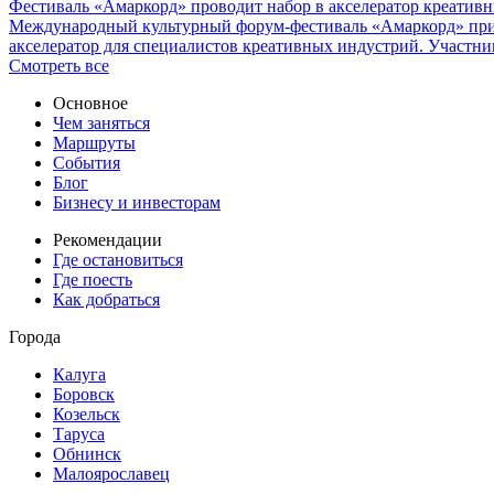
Фестиваль «Амаркорд» проводит набор в акселератор креатив
Международный культурный форум-фестиваль «Амаркорд» при 
акселератор для специалистов креативных индустрий. Участни
Смотреть все
Основное
Чем заняться
Маршруты
События
Блог
Бизнесу и инвесторам
Рекомендации
Где остановиться
Где поесть
Как добраться
Города
Калуга
Боровск
Козельск
Таруса
Обнинск
Малоярославец