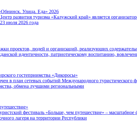
«Обнинск. Улица. Еда» 2026
Центр развития туризма «Калужский край» является организат
 23 июля 2026 года
ржки проектов, людей и организаций, реализующих содержатель
данской идентичности, патриотическому воспитанию, вовлече
ибирского гостеприимства «Дикоросы»
чен в план сетевых событий Международного туристического ф
имства, обмена лучшими региональными
путешествие»
уристский фестиваль «Больше, чем путешествие» – масштабное ф
точного лагеря на территории Республики